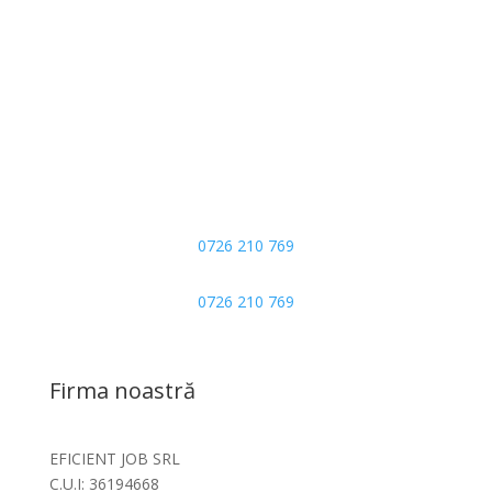
Oraş Voluntari, B-dul Pipera, Nr. 1/I
Construcția C2, Et. 5, Biroul Nr. 11, Compart. 4, Județ
Ilfov
Telefon
0726 210 769
WhatsApp
0726 210 769
Firma noastră
EFICIENT JOB SRL
C.U.I: 36194668