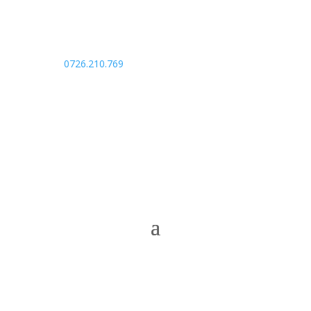
0726.210.769
rasarit68@yahoo.com