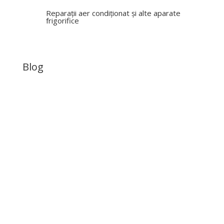
Reparații aer condiționat și alte aparate
frigorifice
Blog
Frigotehnie
Legislatie
PSI
SSM