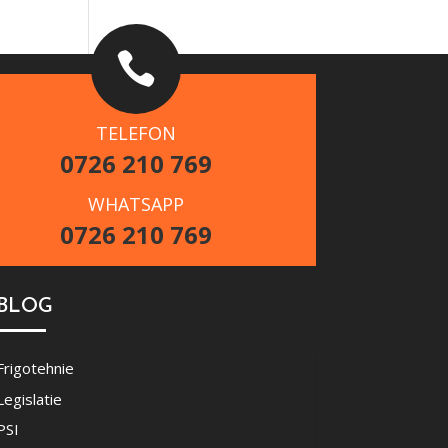

TELEFON
0726 210 769
WHATSAPP
0726 210 769
BLOG
Frigotehnie
Legislatie
PSI