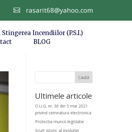
rasarit68@yahoo.com

 Stingerea Incendiilor (P.S.I.)
tact
BLOG
Caută
Ultimele articole
O.U.G. nr. 36 din 5 mai 2021
privind semnatura electronica
Protectia muncii-legislatie
Scurt istoric al evolutiei