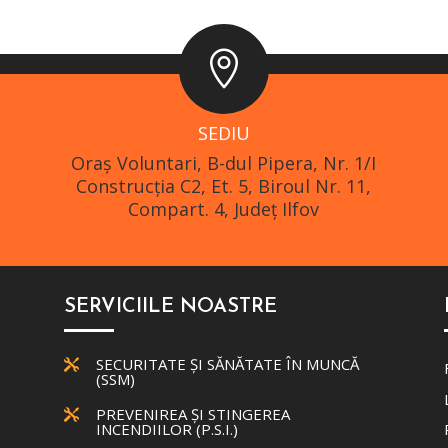

SEDIU
Oraş Voluntari, B-dul Pipera, Nr. 1/I
Construcția C2, Et. 5, Biroul Nr. 11,
Compart. 4, Județ Ilfov
SERVICIILE NOASTRE
SECURITATE ȘI SĂNĂTATE ÎN MUNCĂ

(SSM)
PREVENIREA ȘI STINGEREA

INCENDIILOR (P.S.I.)