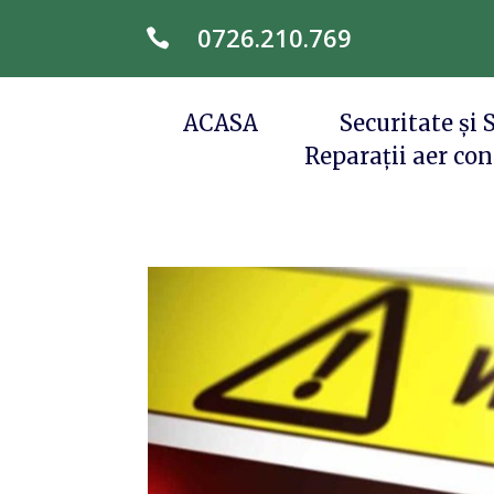
0726.210.769

ACASA
Securitate și
Reparații aer cond