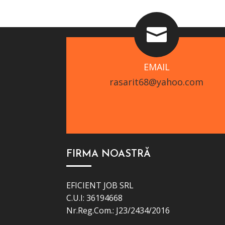

EMAIL
rasarit68@yahoo.com
FIRMA NOASTRĂ
EFICIENT JOB SRL
C.U.I: 36194668
Nr.Reg.Com.: J23/2434/2016