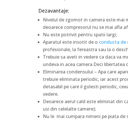
Dezavantaje:
Nivelul de zgomot in camera este mai m
deoarece compresorul nu se mai afla afa
Nu este potrivit pentru spatii largi;
Aparatul este insotit de o
conducta de e
profesionale, la fereastra sau la o desc
Trebuie sa aveti in vedere ca daca va m
undeva in acea camera.Deci libertatea 
Eliminarea condensului – Apa care apare
trebuie eliminata periodic, iar acest p
detasabil pe care il golesti periodic, c
vedere.
Deoarece aerul cald este eliminat din c
usi din celelalte camere);
Nu le mai cumpara nimeni pe piata de