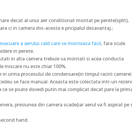
are decat al unui aer conditionat montat pe perete(split),
ra ci in camera dvs-acesta e pricipalul dezavantaj.;
vacuare a aerului cald care se monteaza facil
, fara scule
hidere in perete.
utati in alta camera trebuie sa montati si acea conducta
de miscare nu este chiar 100%.
 in urma procesului de condensare(in timpul racirii camerei
rocedeu se face manual. Aceasta este colectata intr-un rezer
eea ce se poate dovedi putin mai complicat decat pare la prim
amera, presiunea din camera scade(iar aerul va fi aspirat pe
 second hand.