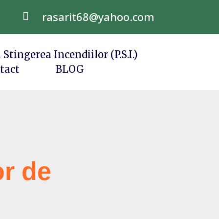
rasarit68@yahoo.com

 Stingerea Incendiilor (P.S.I.)
tact
BLOG
or de