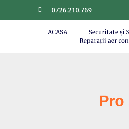
0726.210.769

ACASA
Securitate și
Reparații aer cond
Pro 