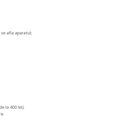
 se afla aparatul;
e la 400 lei).
re.