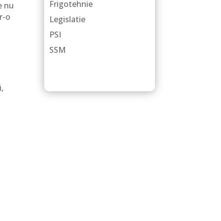
Frigotehnie
e nu
r-o
Legislatie
PSI
SSM
i,