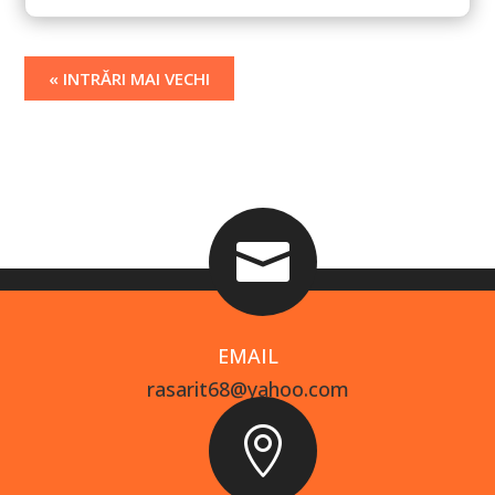
« INTRĂRI MAI VECHI

EMAIL
rasarit68@yahoo.com
