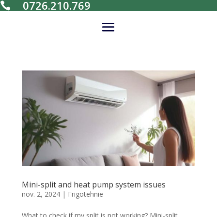
0726.210.769

Mini-split and heat pump system issues
nov. 2, 2024
|
Frigotehnie
What to check if my split is not working? Mini-split