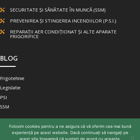
SECURITATE ȘI SĂNĂTATE ÎN MUNCĂ (SSM)

PREVENIREA ȘI STINGEREA INCENDIILOR (P.S.I.)

REPARAȚII AER CONDIȚIONAT ȘI ALTE APARATE

FRIGORIFICE
BLOG
Frigotehnie
Legislatie
PSI
SSM
Folosim cookies pentru a ne asigura că vă oferim cea mai bună
experiență pe acest website. Dacă continuați să navigați pe
acest site înseamnă că sunteți de acord cu aceasta.