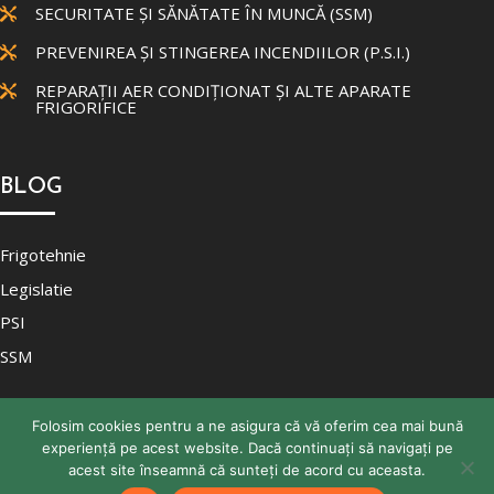
SECURITATE ȘI SĂNĂTATE ÎN MUNCĂ (SSM)

PREVENIREA ȘI STINGEREA INCENDIILOR (P.S.I.)

REPARAȚII AER CONDIȚIONAT ȘI ALTE APARATE

FRIGORIFICE
BLOG
Frigotehnie
Legislatie
PSI
SSM
Folosim cookies pentru a ne asigura că vă oferim cea mai bună
experiență pe acest website. Dacă continuați să navigați pe
acest site înseamnă că sunteți de acord cu aceasta.