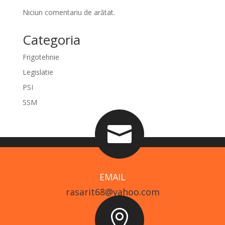
Niciun comentariu de arătat.
Categoria
Frigotehnie
Legislatie
PSI
SSM

EMAIL
rasarit68@yahoo.com
