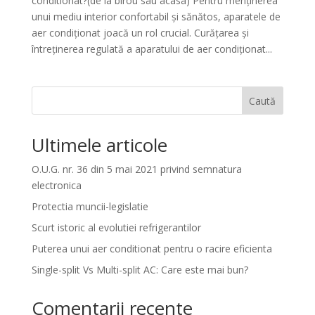
conditionat?(de la birou sau acasa) Pentru menținerea
unui mediu interior confortabil și sănătos, aparatele de
aer condiționat joacă un rol crucial. Curățarea și
întreținerea regulată a aparatului de aer condiționat...
Caută
Ultimele articole
O.U.G. nr. 36 din 5 mai 2021 privind semnatura
electronica
Protectia muncii-legislatie
Scurt istoric al evolutiei refrigerantilor
Puterea unui aer conditionat pentru o racire eficienta
Single-split Vs Multi-split AC: Care este mai bun?
Comentarii recente