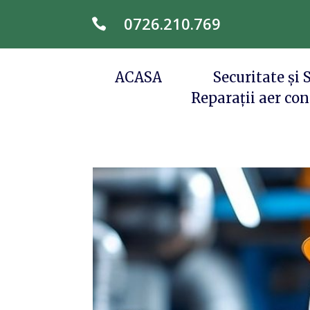
0726.210.769

ACASA
Securitate și
Reparații aer cond