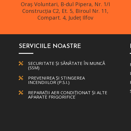
Oraş Voluntari, B-dul Pipera, Nr. 1/I
Construcția C2, Et. 5, Biroul Nr. 11,
Compart. 4, Județ Ilfov
SERVICIILE NOASTRE
SECURITATE ȘI SĂNĂTATE ÎN MUNCĂ

(SSM)
PREVENIREA ȘI STINGEREA

INCENDIILOR (P.S.I.)
REPARAȚII AER CONDIȚIONAT ȘI ALTE

APARATE FRIGORIFICE