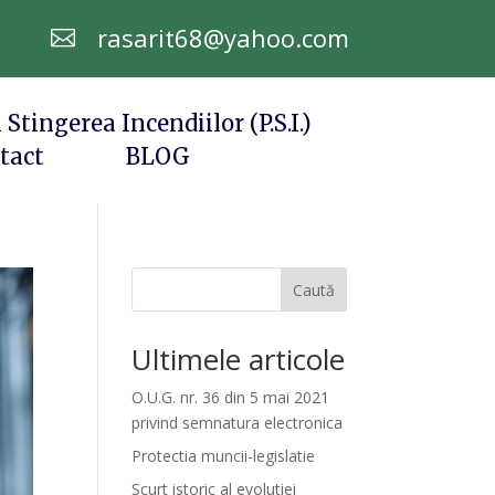
rasarit68@yahoo.com

 Stingerea Incendiilor (P.S.I.)
tact
BLOG
Caută
Ultimele articole
O.U.G. nr. 36 din 5 mai 2021
privind semnatura electronica
Protectia muncii-legislatie
Scurt istoric al evolutiei