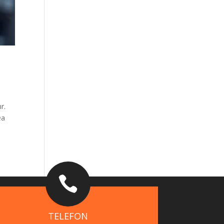
r.
ea

TELEFON