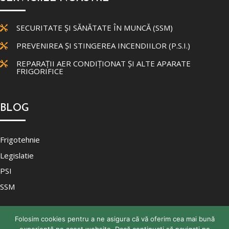
SECURITATE ȘI SĂNĂTATE ÎN MUNCĂ (SSM)

PREVENIREA ȘI STINGEREA INCENDIILOR (P.S.I.)

REPARAȚII AER CONDIȚIONAT ȘI ALTE APARATE

FRIGORIFICE
BLOG
Frigotehnie
Legislatie
PSI
SSM
Folosim cookies pentru a ne asigura că vă oferim cea mai bună