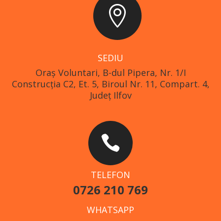

SEDIU
Oraş Voluntari, B-dul Pipera, Nr. 1/I
Construcția C2, Et. 5, Biroul Nr. 11, Compart. 4,
Județ Ilfov

TELEFON
0726 210 769
WHATSAPP