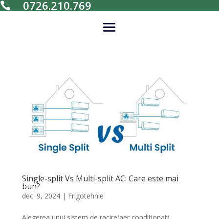
0726.210.769

Single-split Vs Multi-split AC: Care este mai
bun?
dec. 9, 2024
|
Frigotehnie
Alegerea unui sistem de racire(aer conditionat)