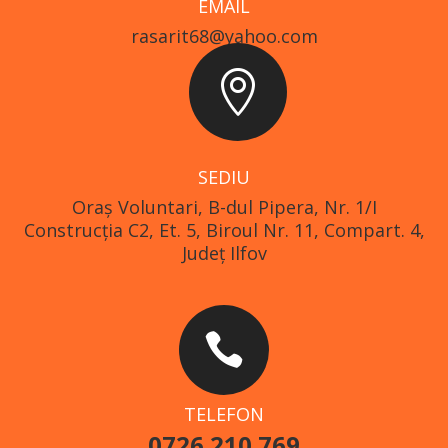
EMAIL
rasarit68@yahoo.com

SEDIU
Oraş Voluntari, B-dul Pipera, Nr. 1/I
Construcția C2, Et. 5, Biroul Nr. 11, Compart. 4,
Județ Ilfov

TELEFON
0726 210 769