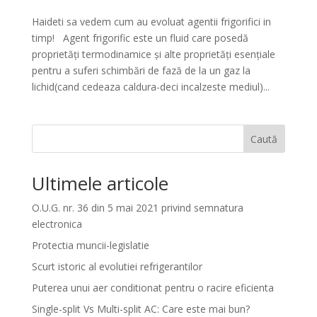
Haideti sa vedem cum au evoluat agentii frigorifici in
timp! Agent frigorific este un fluid care posedă
proprietăți termodinamice și alte proprietăți esențiale
pentru a suferi schimbări de fază de la un gaz la
lichid(cand cedeaza caldura-deci incalzeste mediul)...
Caută
Ultimele articole
O.U.G. nr. 36 din 5 mai 2021 privind semnatura
electronica
Protectia muncii-legislatie
Scurt istoric al evolutiei refrigerantilor
Puterea unui aer conditionat pentru o racire eficienta
Single-split Vs Multi-split AC: Care este mai bun?