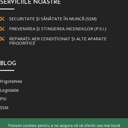
SERVICIILE NOASTRE
SECURITATE ȘI SĂNĂTATE ÎN MUNCĂ (SSM)

PREVENIREA ȘI STINGEREA INCENDIILOR (P.S.I.)

REPARAȚII AER CONDIȚIONAT ȘI ALTE APARATE

FRIGORIFICE
BLOG
Frigotehnie
Legislatie
PSI
SSM
Folosim cookies pentru a ne asigura că vă oferim cea mai bună