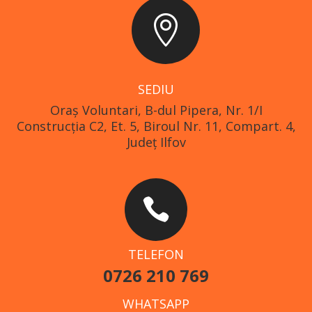

SEDIU
Oraş Voluntari, B-dul Pipera, Nr. 1/I
Construcția C2, Et. 5, Biroul Nr. 11, Compart. 4,
Județ Ilfov

TELEFON
0726 210 769
WHATSAPP