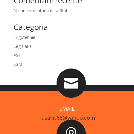
Comentarii recente
Niciun comentariu de arătat.
Categoria
Frigotehnie
Legislatie
PSI
SSM

EMAIL
rasarit68@yahoo.com