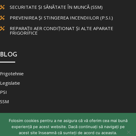
SECURITATE ȘI SĂNĂTATE ÎN MUNCĂ (SSM)

PREVENIREA ȘI STINGEREA INCENDIILOR (P.S.I.)

REPARAȚII AER CONDIȚIONAT ȘI ALTE APARATE

FRIGORIFICE
BLOG
Frigotehnie
Legislatie
PSI
SSM
Folosim cookies pentru a ne asigura că vă oferim cea mai bună
experiență pe acest website. Dacă continuați să navigați pe
acest site înseamnă că sunteți de acord cu aceasta.