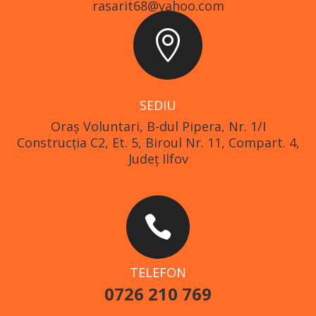
rasarit68@yahoo.com

SEDIU
Oraş Voluntari, B-dul Pipera, Nr. 1/I
Construcția C2, Et. 5, Biroul Nr. 11, Compart. 4,
Județ Ilfov

TELEFON
0726 210 769